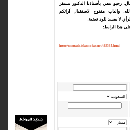
ل. رحبو معي بأستاذنا الدكتور مسفر
ه. والباب مفتوح لاستقبال آرائكم
رأي لا يفسد للود قضية.
على هذا الرابط:
http://muntada.islamtoday.net/t35385.html