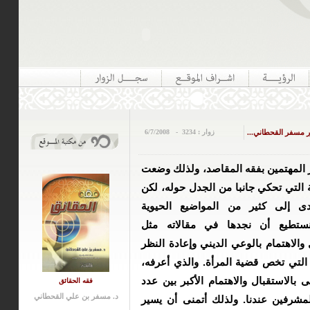
ور مسفر القحطاني...
زوار :
3234
-
6/7/2008
 المهتمين بفقه المقاصد، ولذلك وضعت
 التي تحكي جانبا من الجدل حوله، لكن
عدى إلى كثير من المواضيع الحيوية
ستطيع أن نجدها في مقالاته مثل
لاهتمام بالوعي الديني وإعادة النظر
التي تخص قضية المرأة. والذي أعرفه،
 بالاستقبال والاهتمام الأكبر بين عدد
فقه الحقائق
د. مسفر بن علي القحطاني
لمشرفين عندنا. ولذلك أتمنى أن يسير